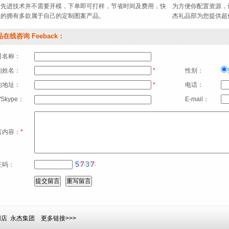
印先进技术并不需要开模，下单即可打样，节省时间及费用，快
为方便你配置资源，
便的拥有多款属于自己的定制图案产品。
杰礼品部为您提供超
在线咨询 Feeback：
司名称：
的姓名：
*
性别：
的地址：
*
电话：
/Skype：
E-mail：
言内容：
*
证码：
网店
永杰集团
更多链接>>>