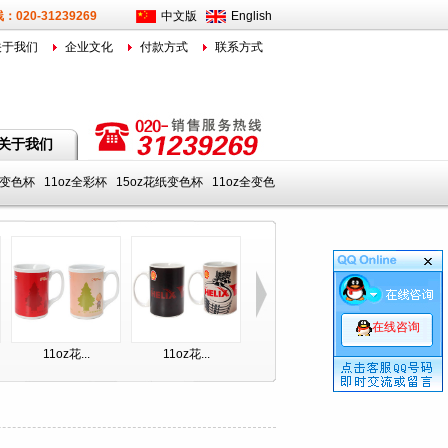
020-31239269
中文版
English
关于我们
企业文化
付款方式
联系方式
关于我们
全变色杯
11oz全彩杯
15oz花纸变色杯
11oz全变色
在线咨询
11oz花...
11oz花...
11oz花...
11oz花..