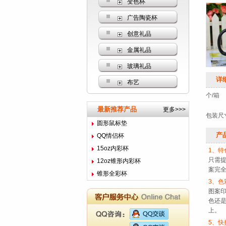
变色杯
广告陶瓷杯
创意礼品
金属礼品
玻璃礼品
详
布艺
个/箱
最新推荐产品
更多>>>
包装尺
圆形鼠标垫
产
QQ情侣杯
15oz内彩杯
1、特
只需
12oz锥形内彩杯
案完
锥形全彩杯
3、色
图案
色还
上。
5、快