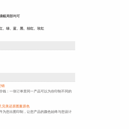
 满幅局部均可
 红、绿、蓝、黑、桔红、玫红
促销
价钱：一张订单里同一产品可以为你印制不同的
理,完美还原图案原色
件为您出图印制，让您产品的颜色始终与您设计