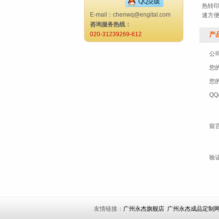
热转
E-mail：chenwq@engital.com
速方
咨询服务热线：
020-31239269-612
产品
公
您
您
QQ
留
验
友情链接：
广州永杰旗舰店
广州永杰成品定制