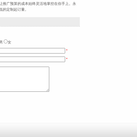
让推广预算的成本始终灵活地掌控在你手上。永
低的定制起订量。
男
女
*
*