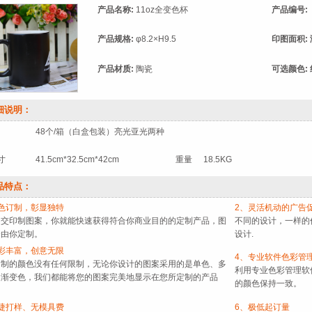
产品名称:
11oz全变色杯
产品编号:
产品规格:
φ8.2×H9.5
印图面积:
产品材质:
陶瓷
可选颜色:
细说明：
48个/箱（白盒包装）亮光亚光两种
寸
41.5cm*32.5cm*42cm
重量
18.5KG
品特点：
色订制，彰显独特
2、灵活机动的广告
提交印制图案，你就能快速获得符合你商业目的的定制产品，图
不同的设计，一样的
全由你定制。
设计.
彩丰富，创意无限
4、专业软件色彩管
印制的颜色没有任何限制，无论你设计的图案采用的是单色、多
利用专业色彩管理软
是渐变色，我们都能将您的图案完美地显示在您所定制的产品
的颜色保持一致。
捷打样、无模具费
6、极低起订量